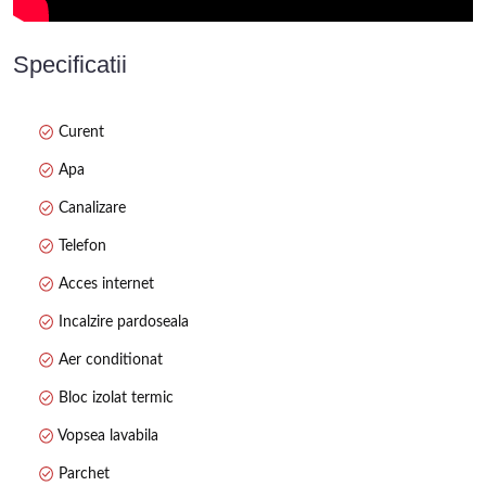
Clubhouse & gastronomie
-Clubhouse-ul de 3 000 m² oferă o experiență gastronomică
rafinată, restaurant bistro, bar, terasă cu panorama, evenimente
Specificatii
culinare și seri tematice
Wellness & relaxare
Curent
-Boutique Spa: piscină internă cu light therapy, saună
finlandeză, bio‑saună, baie de aburi, centru de sănătate
Apa
Evergreen (deschis 2023), piscină exterioară de 20 m cu apă
termală, jacuzzi, masaj și bar sănătos cu smoothie‑uri & detox .
Canalizare
Activități & comunitate
Telefon
-Evenimente tematice, seri muzicale, petreceri private, facilități
pentru nunți, teren de joacă pentru copii, piscină privată de
Acces internet
agrement și activități: ciclism, pescuit, lecții de golf – inclusiv
Incalzire pardoseala
pentru juniori .
Servicii complet hotel‑style
Aer conditionat
-Recepție 24/7, concierge, room‑service, housekeeping zilnic,
Bloc izolat termic
securitate, transfer aeroport (contra cost), parcare gratuită,
stații EV, Wi‑Fi, facilități pentru persoane cu dizabilități .
Vopsea lavabila
Parchet
Investiție & randament