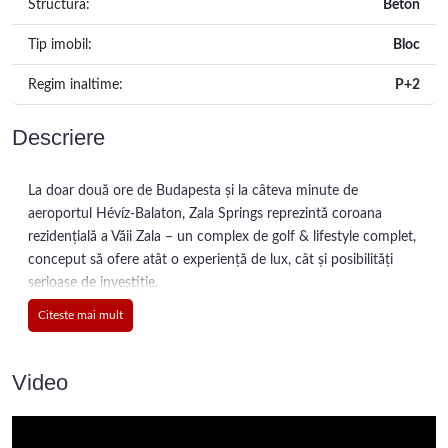
Structura:
Beton
Tip imobil:
Bloc
Regim inaltime:
P+2
Descriere
La doar două ore de Budapesta și la câteva minute de
aeroportul Hévíz‑Balaton, Zala Springs reprezintă coroana
rezidențială a Văii Zala – un complex de golf & lifestyle complet,
conceput să ofere atât o experiență de lux, cât și posibilități
serioase de investiție.
Pe o suprafață de aproximativă de 160 de hectare, centrul este
Citeste mai mult
format dintr-un teren de golf profesionist cu 18 găuri, realizat
de legendarul Robert Trent Jones Jr., considerat cel mai bun din
Ungaria și unul dintre cele mai bune din Europa Centrală.
Video
Clubhouse-ul modern, cu peste 3 000 m², include restaurant,
bar, terasă cu vedere spre lac și ultimul par 18.