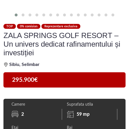
TOP
0% comision
Reprezentare exclusiva
ZALA SPRINGS GOLF RESORT –
Un univers dedicat rafinamentului și
investiției
Sibiu, Selimbar
295.900€
Camere
Suprafata utila
2
59 mp
Etaj
Bai