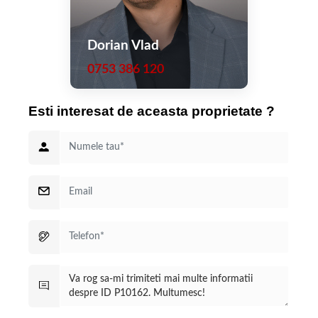
comunitate.
-Profesioniști care pot lucra remote, căutând echilibrul între
natură și conexiune globală.
Dorian Vlad
0753 386 120
Concluzie: Zala Springs – Lux cu sens
Zala Springs nu e doar despre locuințe – este o declarație
despre cum vrei să trăiești: cu eleganță, confort, securitate și
Esti interesat de aceasta proprietate ?
experiențe premium. De la fairways impecabili și club gourmet,
la spa sofisticat și servicii hotel-style, acest complex se ridică la
cele mai înalte standarde europene, cu viziuni în curs de
extindere (hotel de cinci stele, lac de agrement, spații
comerciale).
Investiția în acest proiect reprezintă o oportunitate unică:
randament financiar, calitate de viață și conexiune la o rețea
internațională exclusivă — toate amplasate într-un colț liniștit,
pitoresc, cu potențial de creștere.