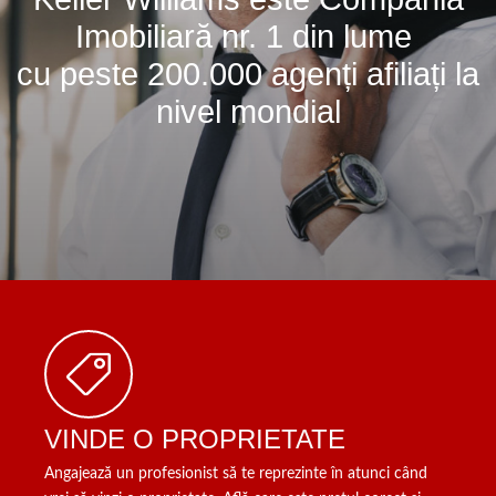
Imobiliară nr. 1 din lume
cu peste 200.000 agenți afiliați la
nivel mondial
VINDE O PROPRIETATE
Angajează un profesionist să te reprezinte în atunci când