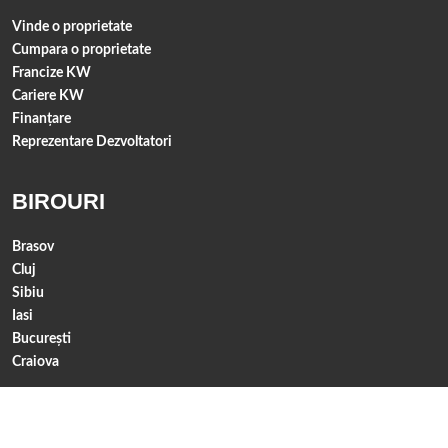
Vinde o proprietate
Cumpara o proprietate
Francize KW
Cariere KW
Finanţare
Reprezentare Dezvoltatori
BIROURI
Brasov
Cluj
Sibiu
Iasi
Bucureşti
Craiova
Keller Williams Romania © 2026
Politica de Confidentialitate
Politica de
Cookie
Dezvoltat de
ImmoFlux