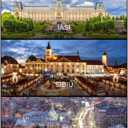
IASI
SIBIU