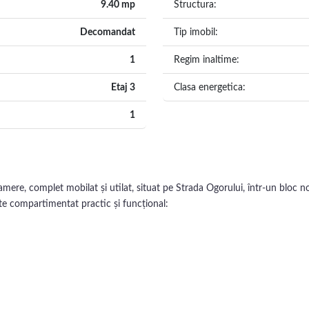
9.40 mp
Structura:
Decomandat
Tip imobil:
1
Regim inaltime:
Etaj 3
Clasa energetica:
1
, complet mobilat și utilat, situat pe Strada Ogorului, într-un bloc nou,
te compartimentat practic și funcțional:
tot parcursul zilei.