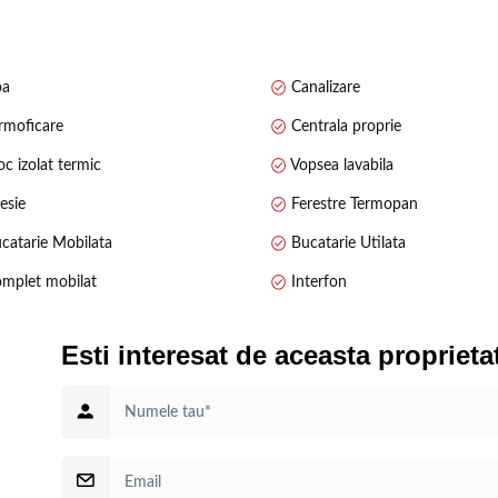
 în zonă.
 accesibilă, cu acces rapid către magazine, școli, mijloace de transport și a
pa
Canalizare
rmoficare
Centrala proprie
c izolat termic
Vopsea lavabila
esie
Ferestre Termopan
catarie Mobilata
Bucatarie Utilata
mplet mobilat
Interfon
Esti interesat de aceasta proprieta