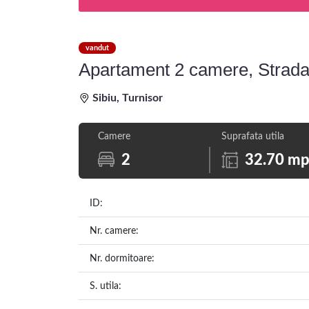
vandut
Apartament 2 camere, Strada 
Sibiu, Turnisor
Camere
Suprafata utila
2
32.70 m
ID:
Nr. camere:
Nr. dormitoare:
S. utila: