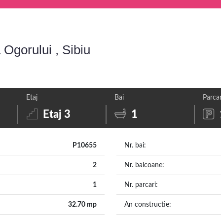
Ogorului , Sibiu
Etaj
Bai
Parcar
p
Etaj 3
1
P10655
Nr. bai:
2
Nr. balcoane:
1
Nr. parcari:
32.70 mp
An constructie: