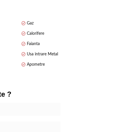
utostradă.
Gaz
Calorifere
Faianta
Usa intrare Metal
Apometre
te ?