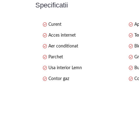
Loc de parcare inclus în preț – un avantaj important
Specificatii
Apartamentul se află într-o zonă liniștită, dar foarte
Preț de vânzare: 85.000 euro.
Curent
A
Acces internet
Te
Aer conditionat
Blo
Parchet
Gr
Usa interior Lemn
Bu
Contor gaz
Co