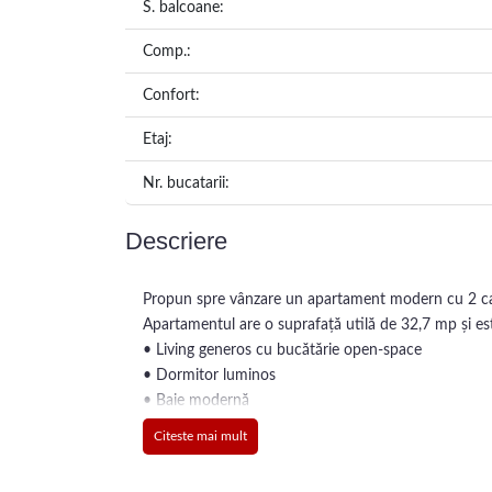
S. balcoane:
Comp.:
Confort:
Etaj:
Nr. bucatarii:
Descriere
Propun spre vânzare un apartament modern cu 2 camere
Apartamentul are o suprafață utilă de 32,7 mp și es
• Living generos cu bucătărie open-space
• Dormitor luminos
• Baie modernă
• Hol de acces
Citeste mai mult
• Balcon perfect pentru relaxare
Orientare sudică, ceea ce asigură lumină naturală pe 