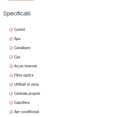
Imobilul este dotat cu centrală termică proprie, calorifere și aer
condiționat, oferind confort pe tot parcursul anului. Blocul este
Specificatii
izolat exterior, iar apartamentul este situat la etajul 3. În imobil
sunt puțini vecini, multe dintre apartamente fiind utilizate ca
birouri sau cabinete, ceea ce oferă liniște și un mediu plăcut.
Curent
Datorită poziției excelente, proprietatea este ideală atât pentru
Apa
locuință personală, cât și pentru investiție, fiind potrivită pentru
închiriere sau amenajare spațiu de birou.
Canalizare
Pentru mai multe detalii sau programarea unei vizionări, vă stăm
Gaz
la dispoziție.
Acces internet
Fibra optica
Utilitati in zona
Centrala proprie
Calorifere
Aer conditionat