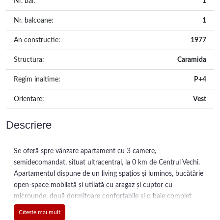
Nr. bai:
1
Nr. balcoane:
1
An constructie:
1977
Structura:
Caramida
Regim inaltime:
P+4
Orientare:
Vest
Descriere
Se oferă spre vânzare apartament cu 3 camere,
semidecomandat, situat ultracentral, la 0 km de Centrul Vechi.
Apartamentul dispune de un living spațios și luminos, bucătărie
open-space mobilată și utilată cu aragaz și cuptor cu
microunde, două dormitoare confortabile și o baie complet
utilată. De asemenea, beneficiază de un balcon generos cu
Citeste mai mult
vedere spre Centrul Vechi, ideal pentru relaxare.