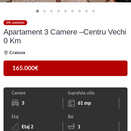
0% comision
Apartament 3 Camere –Centru Vechi
0 Km
Craiova
165.000€
Camere
Suprafata utila
3
61 mp
Etaj
Bai
Etaj 2
1