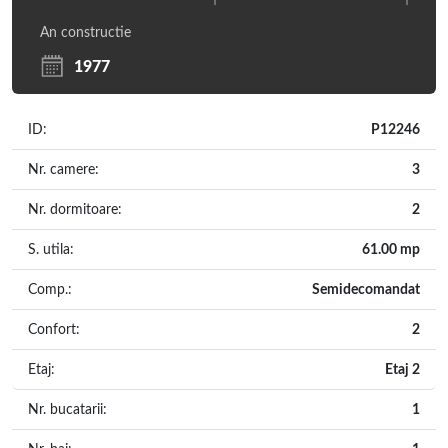
An constructie
1977
ID:
P12246
Nr. camere:
3
Nr. dormitoare:
2
S. utila:
61.00 mp
Comp.:
Semidecomandat
Confort:
2
Etaj:
Etaj 2
Nr. bucatarii:
1