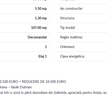
5.50 mp
An constructie:
1.30 mp
Structura:
107.00 mp
Tip imobil:
Decomandat
Regim inaltime:
1
Orientare:
Etaj 1
Clasa energetica:
42.500 EURO = REDUCERE DE 24.500 EURO
rana – Vasile Dobrian
într-o zonă în plină dezvoltare din Șelimbăr, apreciată pentru liniște, acc