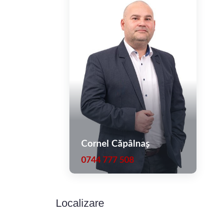
Zonă liniștită, aerisită, cu acces rapid către Sibiu
Compartimentare practică, fără spații pierdute
Etaj intermediar – confort termic și acces facil
2 locuri de parcare – mare avantaj în zonă
Ideal pentru locuit sau investiție
De ce merită văzut:
Este genul de apartament care “are sens” — spații bi
Cornel Căpâlnaș
0744 777 508
Localizare