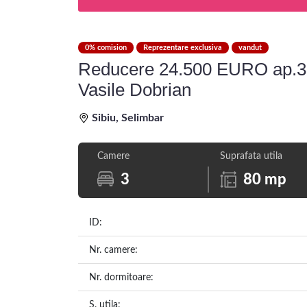
0% comision
Reprezentare exclusiva
vandut
Reducere 24.500 EURO ap.3 
Vasile Dobrian
Sibiu, Selimbar
Camere
Suprafata utila
3
80 mp
ID:
Nr. camere:
Nr. dormitoare:
S. utila: