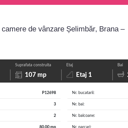
camere de vânzare Șelimbăr, Brana –
Suprafata construita
Etaj
Bai
107 mp
Etaj 1
P12698
Nr. bucatarii:
3
Nr. bai:
2
Nr. balcoane:
80.00 mp
Nr. parcari: