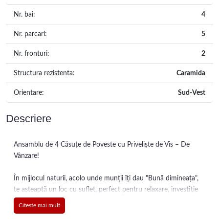
Nr. bai:
4
Nr. parcari:
5
Nr. fronturi:
2
Structura rezistenta:
Caramida
Orientare:
Sud-Vest
Descriere
Ansamblu de 4 Căsuțe de Poveste cu Priveliște de Vis – De
Vânzare!
În mijlocul naturii, acolo unde munții îți dau "Bună dimineața",
te așteaptă un loc cu suflet, perfect pentru relaxare, investiție
turistică sau o retragere departe de agitația urbană.
Citeste mai mult