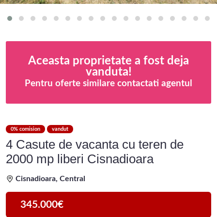
Aceasta proprietate a fost deja
vanduta!
Pentru oferte similare contactati agentul
0% comision
vandut
4 Casute de vacanta cu teren de
2000 mp liberi Cisnadioara
Cisnadioara, Central
345.000€