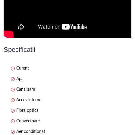
visul în realitate!
Ansamblul de 4 casute se poate achizitiona impreuna si cu
proprietatea alaturata Vila cu piscina.
https://kw.immoflux.ro/publicproperty/P10370
Specificatii
Curent
Apa
Canalizare
Acces internet
Fibra optica
Convectoare
Aer conditionat