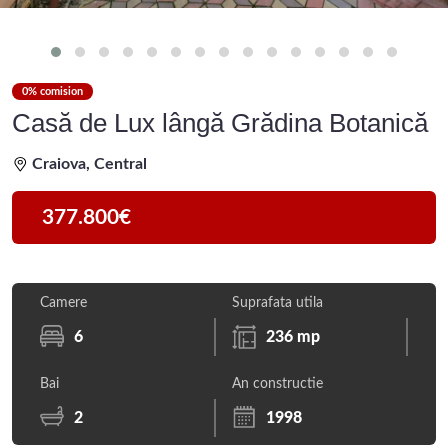
0% comision
Casă de Lux lângă Grădina Botanică
Craiova, Central
377.800€
Camere
Suprafata utila
6
236 mp
Bai
An constructie
2
1998