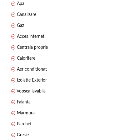
Apa
✔️ Garaj pentru 2 mașini
✔️ Curte de 450 mp – perfectă pentru grădină sau zonă de
Canalizare
relaxare
Gaz
✔️ Panouri solare 8 kW
Acces internet
Centrala proprie
Calorifere
Aer conditionat
Izolatie Exterior
Vopsea lavabila
Faianta
Marmura
Parchet
Gresie