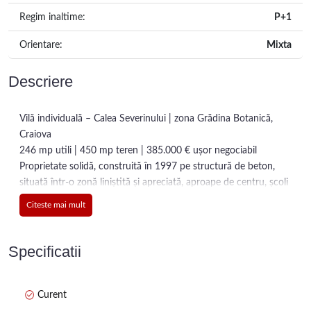
Regim inaltime:
P+1
Orientare:
Mixta
Descriere
Vilă individuală – Calea Severinului | zona Grădina Botanică,
Craiova
246 mp utili | 450 mp teren | 385.000 € ușor negociabil
Proprietate solidă, construită în 1997 pe structură de beton,
situată într-o zonă liniștită și apreciată, aproape de centru, școli
și magazine.
Citeste mai mult
Compartimentare practică și generoasă:
🔹 Parter: living spațios, dormitor, baie, hol, bucătărie open-
space, terasă închisă și beci la subsol
Specificatii
🔹 La etaj: 4 camere luminoase, baie și terasă
🔹 Mansardă izolată, ideală pentru depozitare sau amenajare
suplimentară
Curent
✔️ Scări interioare placate cu marmură