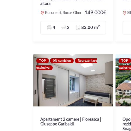
altora
149.000€
Bucuresti, Bucur Obor
Si
2
4
2
83.00 m
TOP
0% comision
Reprezentare
TOP
exclusiva
exclusiv
Apartament 2 camere | Floreasca |
Opor
Giuseppe Garibaldi
rezid
Sna