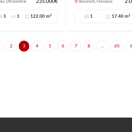
235.000€
2.
biu, Ultracentral
Bucuresti, Floreasca
2
2
3
1
122.00 m
1
17.40 m
2
3
4
5
6
7
8
...
65