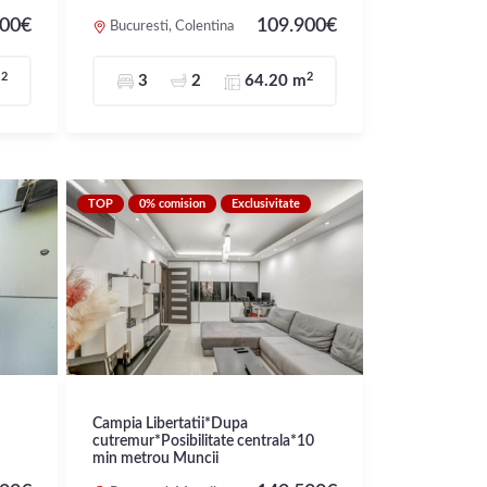
000€
109.900€
Bucuresti, Colentina
2
2
m
3
2
64.20 m
TOP
0% comision
Exclusivitate
Campia Libertatii*Dupa
cutremur*Posibilitate centrala*10
min metrou Muncii