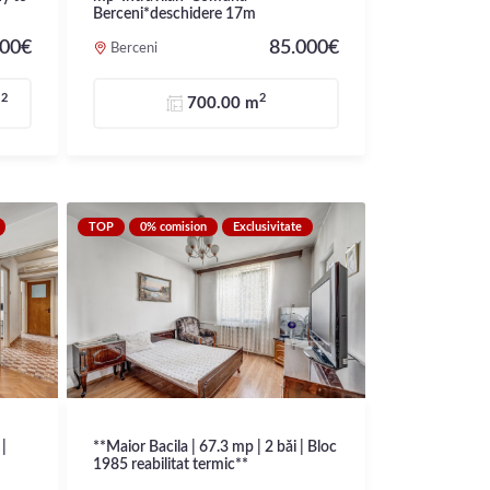
Berceni*deschidere 17m
000€
85.000€
Berceni
2
2
m
700.00 m
TOP
0% comision
Exclusivitate
|
**Maior Bacila | 67.3 mp | 2 băi | Bloc
1985 reabilitat termic**