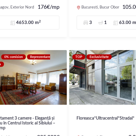
176€/mp
105.
agov, Exterior Nord
Bucuresti, Bucur Obor
2
4653.00 m
3
1
63.00 
0% comision
Reprezentare
TOP
Exclusivitate
a
tament 3 camere - Eleganță și
Floreasca*Ultracentral*Stradal*
u în Centrul Istoric al Sibiului –
 mp