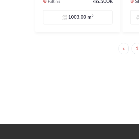
46.500€
Paltinis
Si
2
1003.00 m
«
1