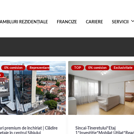
AMBLURI REZIDENŢIALE
FRANCIZE
CARIERE
SERVICII
0% comision
Reprezentare
TOP
0% comision
Exclusivitate
a
uri premium de închiriat | Clădire
Sincai-Tineretului*Etaj
etaje în centrul Sibiului
1*Investitie*Mobilat Utilat*Rea