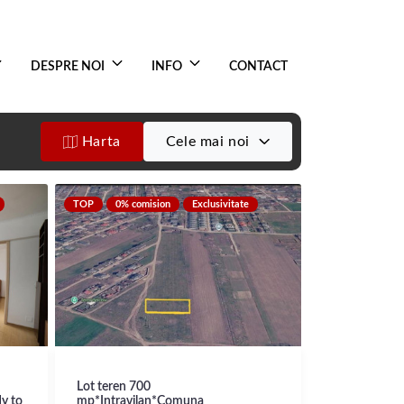
DESPRE NOI
INFO
CONTACT
Harta
Cele mai noi
TOP
0% comision
Exclusivitate
Lot teren 700
dy to
mp*Intravilan*Comuna