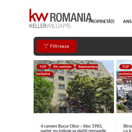
PROPRIETĂȚI
ANS
Filtreaza
TOP
0% comision
Reprezentare
TOP
exclusiva
exclusiv
4 camere Bucur Obor – bloc 1983,
Biro
parter, nu trebuie sa platiti renovarile
cu 6 