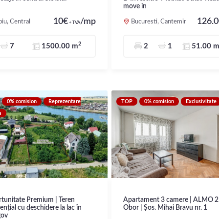
move in
10€
/mp
126.
biu, Central
Bucuresti, Cantemir
+ TVA
2
7
1500.00 m
2
1
51.00 
0% comision
Reprezentare
TOP
0% comision
Exclusivitate
a
tunitate Premium | Teren
Apartament 3 camere | ALMO 2 
ențial cu deschidere la lac în
Obor | Șos. Mihai Bravu nr. 1
gov