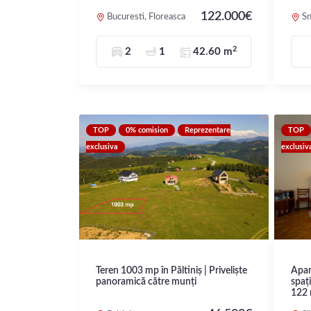
122.000€
Bucuresti, Floreasca
Sn
2
2
1
42.60 m
TOP
0% comision
Reprezentare
TOP
exclusiva
exclusiv
Teren 1003 mp în Păltiniș | Priveliște
Apar
panoramică către munți
spați
122