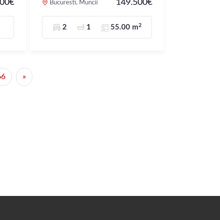
000€
149.500€
Bucuresti, Muncii
2
2
1
55.00 m
66
»