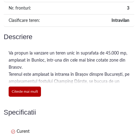
Nr. fronturi:
3
Clasificare teren:
Intravilan
Descriere
Va propun la vanzare un teren unic in suprafata de 45.000 mp,
amplasat in Bunloc, intr-una din cele mai bine cotate zone din
Brasov.
Terenul este amplasat la intrarea în Brașov dinspre București, pe
amplasamentul fostului Champing Dârste, se bucura de un
acces usor si ofera un cadru natural de exceptie cu o panoramă
Citeste mai mult
superbă asupra munților din jur.
* 800 m până la Centura Ocolitoare a Brașovului
Specificatii
* 2 km până la zona comercială Calea București (Metro, Selgros,
Carrefour, Kaufland)
* 6 km până în Centrul Civic și AFI Mall
Curent