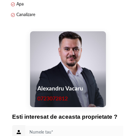
* 9 km până în Centrul Vechi - Piața Sfatului
Apa
Terenul este imprejmuit integral si beneficiaza de 2 cai de acces
Canalizare
oferind astfel un puls de versatilitate optiunilor viitoare de
dezvoltare.
Din punct de vedere urbanistic, locatia se afla in intravilanul
municipiului Sacele, avand destinatie partial de locuinte si
partial de servicii si activitati turistice.
Pe teren sunt edificate 3 constructii astfel
* constructie parter suprafata construita - 250 mp, folosinta
actuala administrativa
Alexandru Vacaru
* 2 constructii aflate in stadiul la rosu, S+P+2E +M, suprafata
construita totala cca 6.500 mp
0723072812
Toate retelele de utilitati sunt prezente pe teren.
Esti interesat de aceasta proprietate ?
Toate aceste caracteristici precum si multe altele recomanda
proprietatea pentru o dezvoltare imobiliara de amploare pe